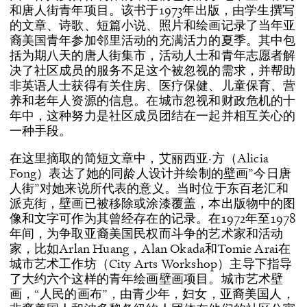
和唐人街青年项目。该书于1973年出版，由学生撰写
的文章、诗歌、短篇小说、照片和绘画记录了当年亚
裔美国青年参加邻里活动的充满活力的夏季。其中包
括为期八天的唐人街集市，活动人士和青年志愿者解
决了社区成员的服务不足这个被忽视的需求，并帮助
非英语人士获得有关住房、医疗保健、儿童保育、营
养和老年人资源的信息。在城市忽视和财政危机的十
年中，这种努力是社区成员团结在一起并相互关心的
一种手段。
在这里摘取的简短文章中，艾丽西亚·方（Alicia
Fong）表达了她的同龄人设计并绘制的壁画”今日唐
人街”对她来说所代表的意义。当时位于东百老汇和
派克街，壁画已被移除或涂漆覆盖，本出版物中的图
像和文字可作为其曾经存在的记录。在1972年至1978
年间，为争取亚裔美国民权而斗争的艺术家和活动
家，比如Arlan Huang，Alan Okada和Tomie Arai在
城市艺术工作坊（City Arts Workshop）主导下指导
了大约六个这样的青年绘画壁画项目。城市艺术壁
画，“人民的画布”，由青少年，妇女，亚裔美国人，