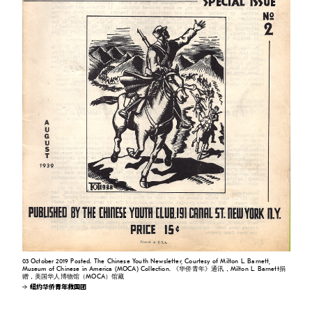
03 October 2019 Posted. The Chinese Youth Newsletter, Courtesy of Milton L. Barnett,
Museum of Chinese in America (MOCA) Collection. 《华侨青年》通讯，Milton L. Barnett捐
赠，美国华人博物馆（MOCA）馆藏
纽约华侨青年救国团