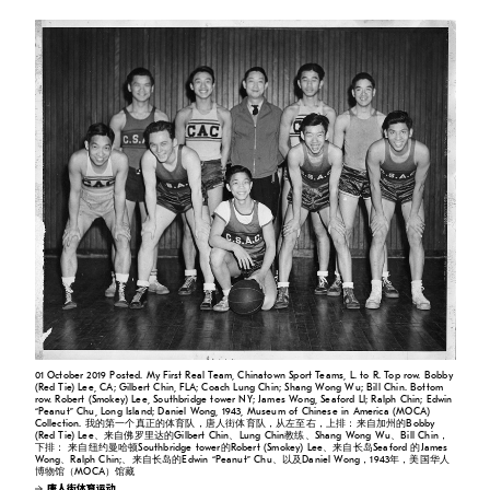
01 October 2019 Posted. My First Real Team, Chinatown Sport Teams, L. to R. Top row. Bobby
(Red Tie) Lee, CA; Gilbert Chin, FLA; Coach Lung Chin; Shang Wong Wu; Bill Chin. Bottom
row. Robert (Smokey) Lee, Southbridge tower NY; James Wong, Seaford LI; Ralph Chin; Edwin
“Peanut” Chu, Long Island; Daniel Wong, 1943, Museum of Chinese in America (MOCA)
Collection. 我的第一个真正的体育队，唐人街体育队，从左至右，上排：来自加州的Bobby
(Red Tie) Lee、来自佛罗里达的Gilbert Chin、Lung Chin教练、Shang Wong Wu、Bill Chin，
下排： 来自纽约曼哈顿Southbridge tower的Robert (Smokey) Lee、来自长岛Seaford 的James
Wong、Ralph Chin;、来自长岛的Edwin “Peanut” Chu、以及Daniel Wong，1943年，美国华人
博物馆（MOCA）馆藏
唐人街体育运动