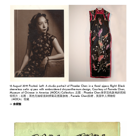
15 August 2019 Posted. Left: A studio portrait of Phoebe Chen in a floral qipao; Right: Black
sleeveless satin qi pao with embroidered chrysanthemum design, Courtesy of Pamela Chen,
Museum of Chinese in America (MOCA) Collection. 左图：Phoebe Chen身穿花色旗袍的照相
馆照片；右图：黑色无袖缎面刺绣菊花图案旗袍，Pamela Chen捐赠，美国华人博物馆
（MOCA）馆藏
余叔恒