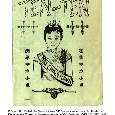
13 August 2019 Posted. The Miss Chinatown 1955 Pageant program pamphlet, Courtesy of
Douglas J. Chu, Museum of Chinese in America (MOCA) Collection. 1955年华埠小姐竞选节目