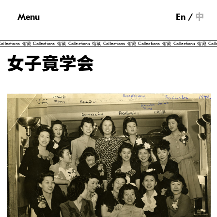
Menu
En
中
tions
馆藏
Collections
馆藏
Collections
馆藏
Collections
馆藏
Collections
馆藏
Collections
馆藏
Collectio
女子竟学会