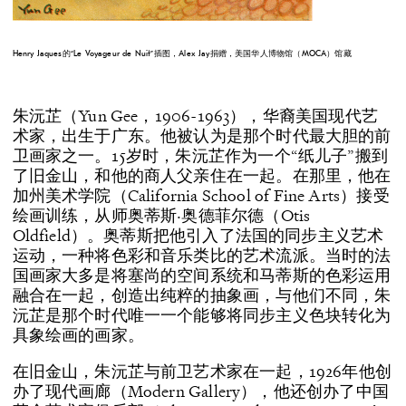
Henry Jaques的“Le Voyageur de Nuit”插图，Alex Jay捐赠，美国华人博物馆（MOCA）馆藏
朱沅芷（Yun Gee，1906-1963），华裔美国现代艺
术家，出生于广东。他被认为是那个时代最大胆的前
卫画家之一。15岁时，朱沅芷作为一个“纸儿子”搬到
了旧金山，和他的商人父亲住在一起。在那里，他在
加州美术学院（California School of Fine Arts）接受
绘画训练，从师奥蒂斯·奥德菲尔德（Otis
Oldfield）。奥蒂斯把他引入了法国的同步主义艺术
运动，一种将色彩和音乐类比的艺术流派。当时的法
国画家大多是将塞尚的空间系统和马蒂斯的色彩运用
融合在一起，创造出纯粹的抽象画，与他们不同，朱
沅芷是那个时代唯一一个能够将同步主义色块转化为
具象绘画的画家。
在旧金山，朱沅芷与前卫艺术家在一起，1926年他创
办了现代画廊（Modern Gallery），他还创办了中国