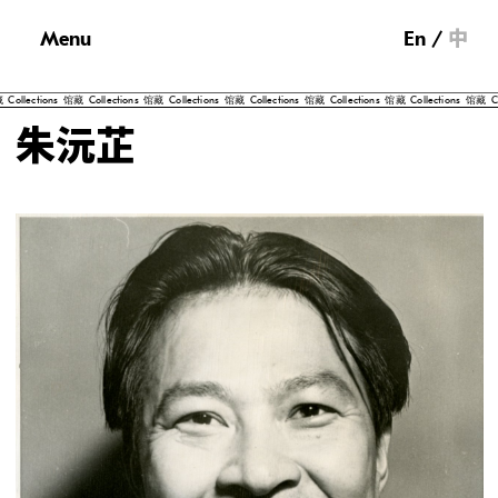
Menu
En
中
ctions
馆藏
Collections
馆藏
Collections
馆藏
Collections
馆藏
Collections
馆藏
Collections
馆藏
Collectio
朱沅芷