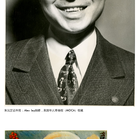
朱沅芷证件照；Alex Jay捐赠，美国华人博物馆（MOCA）馆藏