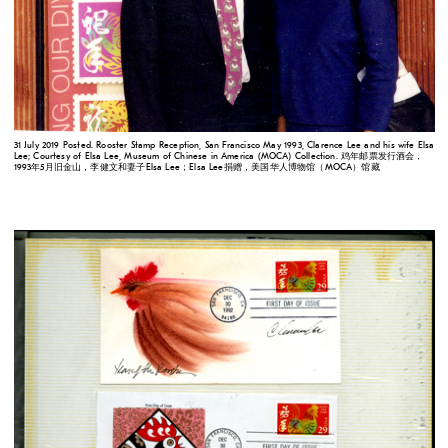
31 July 2019 Posted. Rooster Stamp Reception, San Francisco May 1993, Clarence Lee and his wife Elsa
Lee; Courtesy of Elsa Lee, Museum of Chinese in America (MOCA) Collection. 鸡年邮票发行酒会，
1993年5月旧金山，李健文和妻子Elsa Lee；Elsa Lee捐赠，美国华人博物馆（MOCA）馆藏